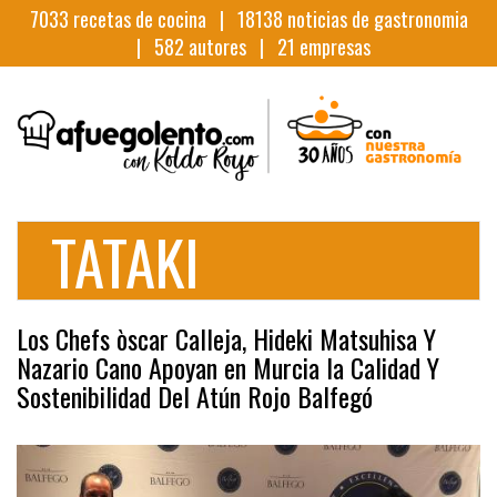
7033
recetas de cocina |
18138
noticias de gastronomia
|
582
autores |
21
empresas
TATAKI
Los Chefs òscar Calleja, Hideki Matsuhisa Y
Nazario Cano Apoyan en Murcia la Calidad Y
Sostenibilidad Del Atún Rojo Balfegó