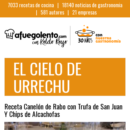
7033
recetas de cocina |
18140
noticias de gastronomia
|
581
autores |
21
empresas
EL CIELO DE
URRECHU
Receta Canelón de Rabo con Trufa de San Juan
Y Chips de Alcachofas