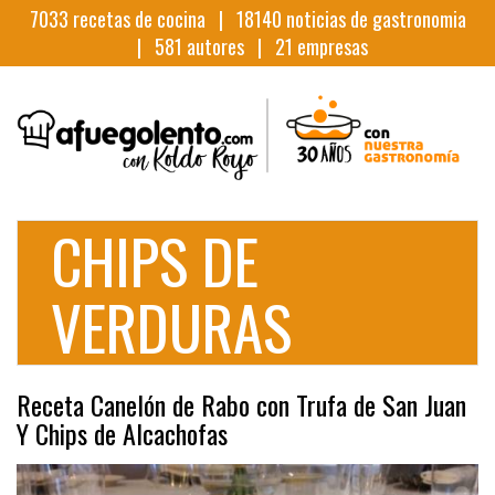
7033
recetas de cocina |
18140
noticias de gastronomia
|
581
autores |
21
empresas
CHIPS DE
VERDURAS
Receta Canelón de Rabo con Trufa de San Juan
Y Chips de Alcachofas