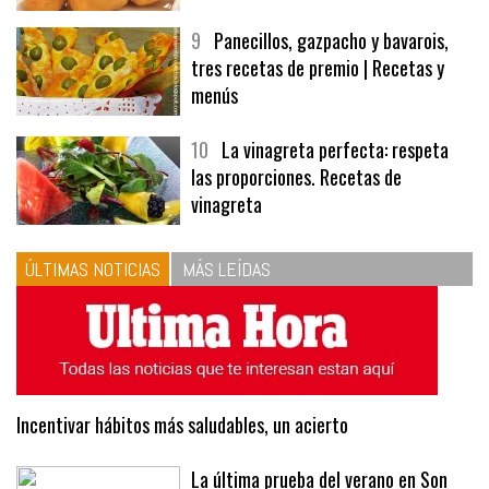
9
Panecillos, gazpacho y bavarois,
tres recetas de premio | Recetas y
menús
10
La vinagreta perfecta: respeta
las proporciones. Recetas de
vinagreta
ÚLTIMAS NOTICIAS
MÁS LEÍDAS
Incentivar hábitos más saludables, un acierto