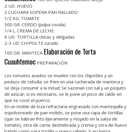
2 UD. HUEVO
2 CUCHARA SOPERA PAN RALLADO
1/2 KG. TOMATE
300 GR. CERDO (pulpa cocida)
1/4 L. CREMA DE LECHE
6 UD. TORTILLA chicas y delgadas
2-3 UD. CHIPOLTE curado
Elaboración de Torta
100 GR. MANTECA
Cuauhtemoc
PREPARACIÓN
Los tomates asados se muelen con los chipotles y un
pedazo de cebolla; se fríen en una cucharada de manteca y
se deja consumir a la mitad; Se sazonan con sal y un poquito
de azúcar; si es necesario, se le pone un poco de caldo en
que se coció el puerco.
En un molde de loza refractaria engrasado con mantequilla y
espolvoreado de pan molido, se pone una capa de tortillas
(que se habran frito lijeramente y mojado en la salsa de
tomate), otra de carne deshebrada y crema y otra de huevo
batido como para tortilla y queso rallado. Y asi hasta