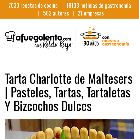
7033
recetas de cocina |
18138
noticias de gastronomia
|
582
autores |
21
empresas
Tarta Charlotte de Maltesers
| Pasteles, Tartas, Tartaletas
Y Bizcochos Dulces