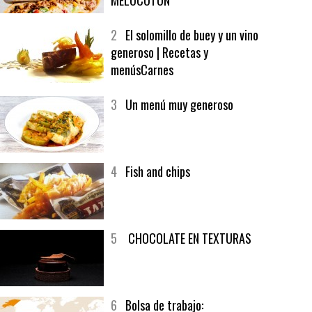
1
CRUNCH WRAP SUPREME CON
SOFRITO DE TOMATE AL CAFÉ Y
MELOCOTÓN
2
El solomillo de buey y un vino
generoso | Recetas y
menúsCarnes
3
Un menú muy generoso
4
Fish and chips
5
CHOCOLATE EN TEXTURAS