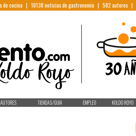
s de cocina |
18138
noticias de gastronomia |
582
autores 
AUTORES
TIENDAS/GUIA
EMPLEO
KOLDO ROYO