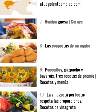
6
Bolsa de trabajo:
afuegolentoempleo.com
7
Hamburguesa | Carnes
8
Las croquetas de mi madre
9
Panecillos, gazpacho y
bavarois, tres recetas de premio |
Recetas y menús