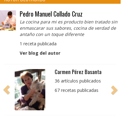
Pedro Manuel Collado Cruz
La cocina para mi es producto bien tratado sin
enmascarar sus sabores, cocina de verdad de
antaño con un toque diferente
1 receta publicada
Ver blog del autor
Pedro Manuel Collado
Cruz
La cocina para mi es
producto bien tratado
sin enmascarar sus
sabores, cocina de
verdad de antaño con
un toque diferente
1 receta publicada