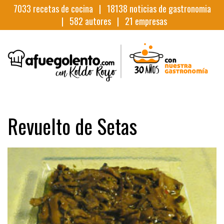
7033
recetas de cocina |
18138
noticias de gastronomia
|
582
autores |
21
empresas
Revuelto de Setas