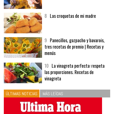
7
Hamburguesa | Carnes
8
Las croquetas de mi madre
9
Panecillos, gazpacho y bavarois,
tres recetas de premio | Recetas y
menús
10
La vinagreta perfecta: respeta
las proporciones. Recetas de
vinagreta
ÚLTIMAS NOTICIAS
MÁS LEÍDAS