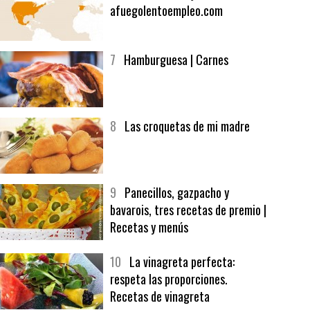
6
Bolsa de trabajo:
afuegolentoempleo.com
7
Hamburguesa | Carnes
8
Las croquetas de mi madre
9
Panecillos, gazpacho y
bavarois, tres recetas de premio |
Recetas y menús