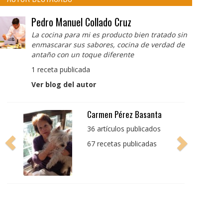
Pedro Manuel Collado Cruz
La cocina para mi es producto bien tratado sin
enmascarar sus sabores, cocina de verdad de
antaño con un toque diferente
1 receta publicada
Ver blog del autor
Pedro Manuel Collado
Cruz
La cocina para mi es
producto bien tratado
sin enmascarar sus
sabores, cocina de
verdad de antaño con
un toque diferente
1 receta publicada