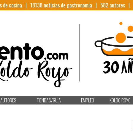
s de cocina |
18138
noticias de gastronomia |
582
autores 
AUTORES
TIENDAS/GUIA
EMPLEO
KOLDO ROYO