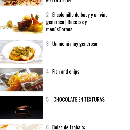
1
CRUNCH WRAP SUPREME CON
SOFRITO DE TOMATE AL CAFÉ Y
MELOCOTÓN
2
El solomillo de buey y un vino
generoso | Recetas y
menúsCarnes
3
Un menú muy generoso
4
Fish and chips
5
CHOCOLATE EN TEXTURAS