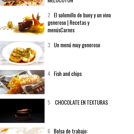
1
CRUNCH WRAP SUPREME CON
SOFRITO DE TOMATE AL CAFÉ Y
MELOCOTÓN
2
El solomillo de buey y un vino
generoso | Recetas y
menúsCarnes
3
Un menú muy generoso
4
Fish and chips
5
CHOCOLATE EN TEXTURAS