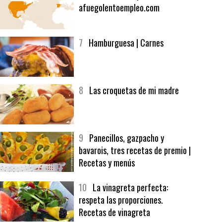
6
Bolsa de trabajo:
afuegolentoempleo.com
7
Hamburguesa | Carnes
8
Las croquetas de mi madre
9
Panecillos, gazpacho y
bavarois, tres recetas de premio |
Recetas y menús