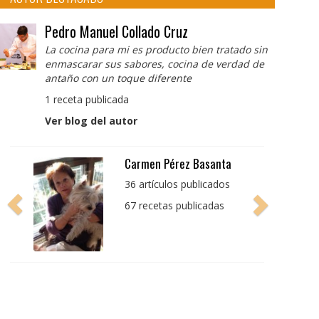
Pedro Manuel Collado Cruz
La cocina para mi es producto bien tratado sin
enmascarar sus sabores, cocina de verdad de
antaño con un toque diferente
1 receta publicada
Ver blog del autor
Pedro Manuel Collado
Cruz
La cocina para mi es
producto bien tratado
sin enmascarar sus
sabores, cocina de
verdad de antaño con
un toque diferente
1 receta publicada