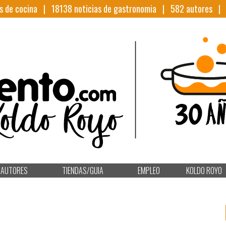
s de cocina |
18138
noticias de gastronomia |
582
autores 
AUTORES
TIENDAS/GUIA
EMPLEO
KOLDO ROYO