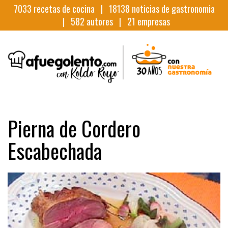
7033
recetas de cocina |
18138
noticias de gastronomia
|
582
autores |
21
empresas
Pierna de Cordero
Escabechada