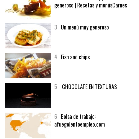
2
El solomillo de buey y un vino
generoso | Recetas y menúsCarnes
3
Un menú muy generoso
4
Fish and chips
5
CHOCOLATE EN TEXTURAS
6
Bolsa de trabajo:
afuegolentoempleo.com