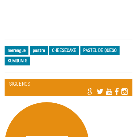
merengue
postre
CHEESECAKE
PASTEL DE QUESO
KUMQUATS
SÍGUENOS