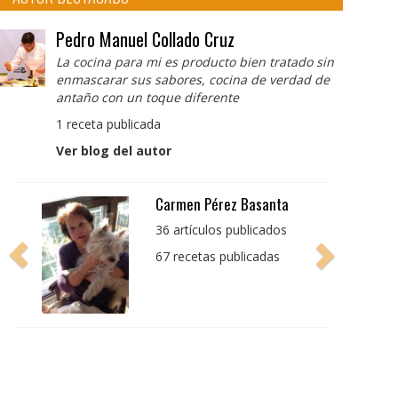
Pedro Manuel Collado Cruz
La cocina para mi es producto bien tratado sin
enmascarar sus sabores, cocina de verdad de
antaño con un toque diferente
1 receta publicada
Ver blog del autor
Pedro Manuel Collado
Cruz
La cocina para mi es
producto bien tratado
sin enmascarar sus
sabores, cocina de
verdad de antaño con
un toque diferente
1 receta publicada