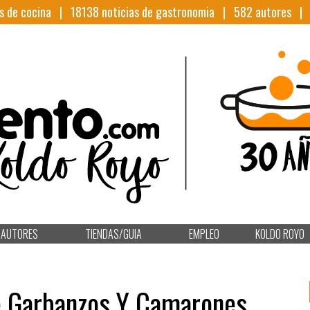
s de cocina |
18138
noticias de gastronomia |
582
autores 
AUTORES
TIENDAS/GUIA
EMPLEO
KOLDO ROYO
e Garbanzos Y Camarones