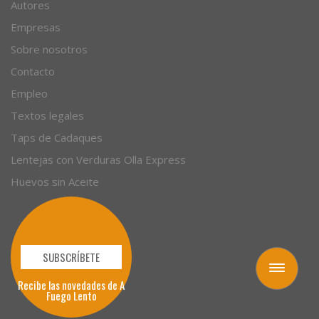
Artículos
Autores
Empresas
Sobre nosotros
Contacto
Empleo
Textos legales
Taps de Cadaques
Lentejas con Verduras Olla Express
Huevos sin Aceite
Toggle
navigation
SUBSCRÍBETE
Recibe las novedades de A