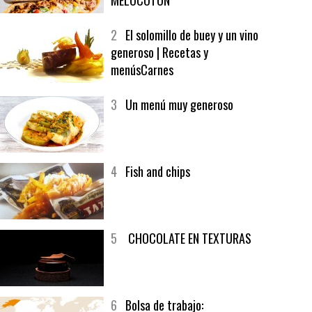
1
CRUNCH WRAP SUPREME CON
SOFRITO DE TOMATE AL CAFÉ Y
MELOCOTÓN
2
El solomillo de buey y un vino
generoso | Recetas y
menúsCarnes
3
Un menú muy generoso
4
Fish and chips
5
CHOCOLATE EN TEXTURAS