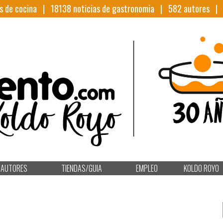
s de cocina |
18138
noticias de gastronomia |
582
autores 
AUTORES
TIENDAS/GUIA
EMPLEO
KOLDO ROYO