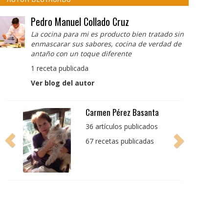
Pedro Manuel Collado Cruz
La cocina para mi es producto bien tratado sin
enmascarar sus sabores, cocina de verdad de
antaño con un toque diferente
1 receta publicada
Ver blog del autor
Pedro Manuel Collado
Cruz
La cocina para mi es
producto bien tratado
sin enmascarar sus
sabores, cocina de
verdad de antaño con
un toque diferente
1 receta publicada