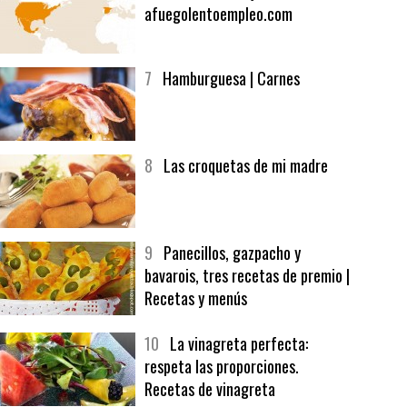
6
Bolsa de trabajo:
afuegolentoempleo.com
7
Hamburguesa | Carnes
8
Las croquetas de mi madre
9
Panecillos, gazpacho y
bavarois, tres recetas de premio |
Recetas y menús