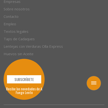
Autores
Empresas
Sobre nosotros
Contacto
Empleo
Textos legales
Taps de Cadaques
Lentejas con Verduras Olla Express
Huevos sin Aceite
Toggle
navigation
SUBSCRÍBETE
Recibe las novedades de A
Fuego Lento