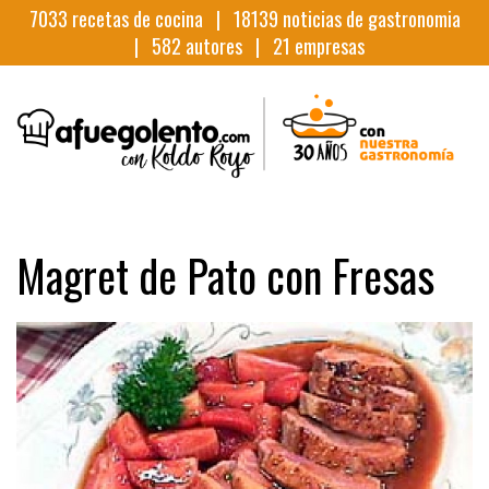
7033
recetas de cocina |
18139
noticias de gastronomia
|
582
autores |
21
empresas
Magret de Pato con Fresas