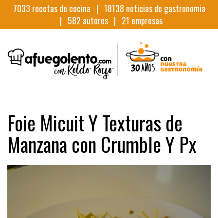
7033
recetas de cocina |
18138
noticias de gastronomia
|
582
autores |
21
empresas
Foie Micuit Y Texturas de
Manzana con Crumble Y Px