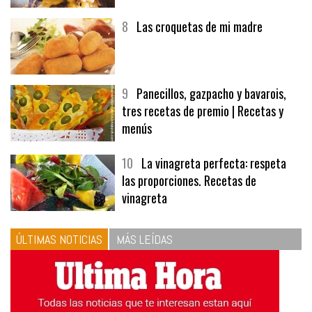
8
Las croquetas de mi madre
9
Panecillos, gazpacho y bavarois,
tres recetas de premio | Recetas y
menús
10
La vinagreta perfecta: respeta
las proporciones. Recetas de
vinagreta
ÚLTIMAS NOTICIAS
MÁS LEÍDAS