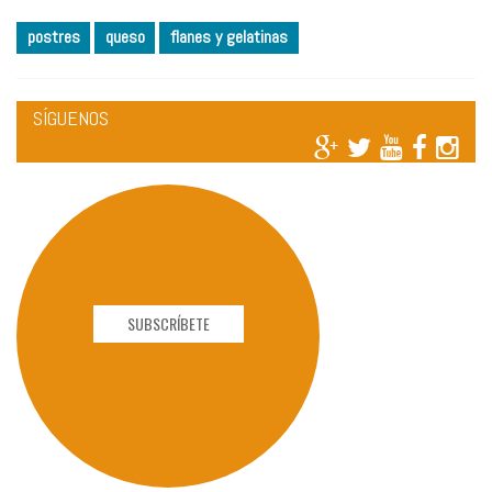
postres
queso
flanes y gelatinas
SÍGUENOS
SUBSCRÍBETE