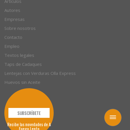
Recetas
Artículos
Autores
Empresas
Sobre nosotros
Contacto
Empleo
Textos legales
Taps de Cadaques
Lentejas con Verduras Olla Express
Huevos sin Aceite
Toggle
navigation
SUBSCRÍBETE