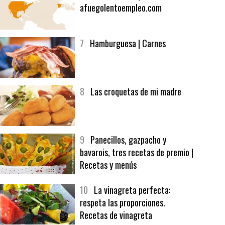
6
Bolsa de trabajo:
afuegolentoempleo.com
7
Hamburguesa | Carnes
8
Las croquetas de mi madre
9
Panecillos, gazpacho y
bavarois, tres recetas de premio |
Recetas y menús