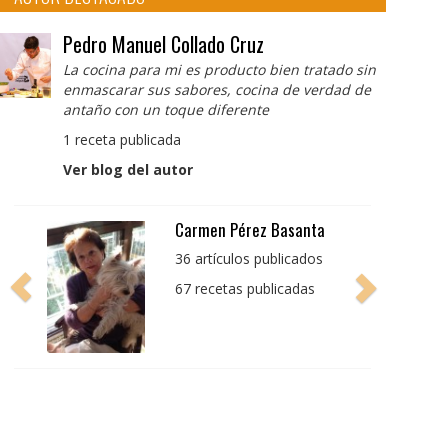
Pedro Manuel Collado Cruz
La cocina para mi es producto bien tratado sin
enmascarar sus sabores, cocina de verdad de
antaño con un toque diferente
1 receta publicada
Ver blog del autor
Pedro Manuel Collado
Cruz
La cocina para mi es
producto bien tratado
sin enmascarar sus
sabores, cocina de
verdad de antaño con
un toque diferente
1 receta publicada