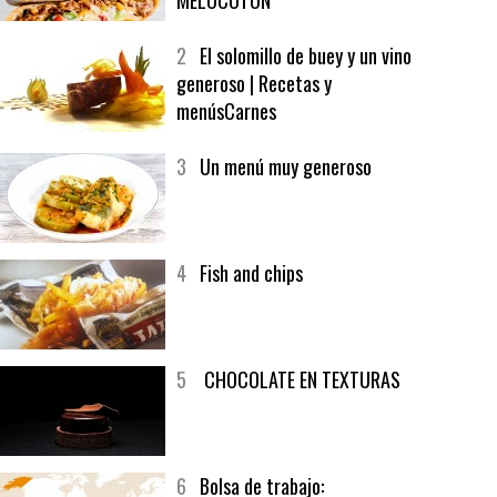
1
CRUNCH WRAP SUPREME CON
SOFRITO DE TOMATE AL CAFÉ Y
MELOCOTÓN
2
El solomillo de buey y un vino
generoso | Recetas y
menúsCarnes
3
Un menú muy generoso
4
Fish and chips
5
CHOCOLATE EN TEXTURAS