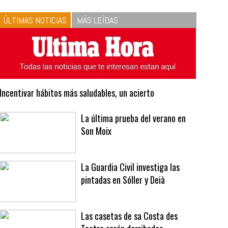
10
La vinagreta perfecta:
respeta las proporciones.
Recetas de vinagreta
ÚLTIMAS NOTICIAS
MÁS LEÍDAS
Incentivar hábitos más saludables, un acierto
La última prueba del verano en
Son Moix
La Guardia Civil investiga las
pintadas en Sóller y Deià