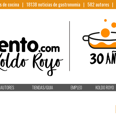
s de cocina |
18138
noticias de gastronomia |
582
autores 
AUTORES
TIENDAS/GUIA
EMPLEO
KOLDO ROYO