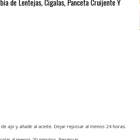
bia de Lentejas, Cigalas, Panceta Cruijente Y
 de ajo y añadir al aceite. Dejar reposar al menos 24 horas.
e colar al menos 20 minutos. Reservar.