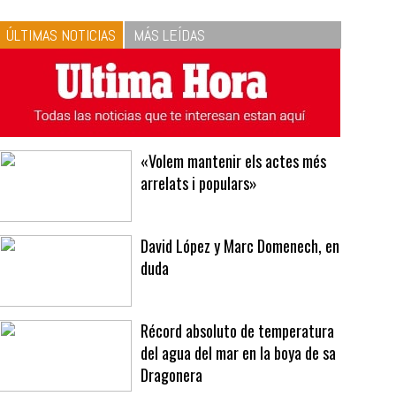
10
La vinagreta perfecta:
respeta las proporciones.
Recetas de vinagreta
ÚLTIMAS NOTICIAS
MÁS LEÍDAS
«Volem mantenir els actes més
arrelats i populars»
David López y Marc Domenech, en
duda