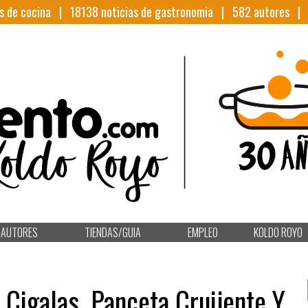
s de cocina |
18138
noticias de gastronomia |
582
autores 
AUTORES
TIENDAS/GUIA
EMPLEO
KOLDO ROYO
, Cigalas, Panceta Cruijente Y