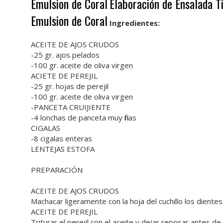
Emulsion de Coral
Elaboración de Ensalada Ti
Emulsion de Coral
Ingredientes:
ACEITE DE AJOS CRUDOS
-25 gr. ajos pelados
-100 gr. aceite de oliva virgen
ACIETE DE PEREJIL
-25 gr. hojas de perejil
-100 gr. aceite de oliva virgen
-PANCETA CRUIJIENTE
-4 lonchas de panceta muy finas
CIGALAS
-8 cigalas enteras
LENTEJAS ESTOFA
PREPARACIÓN
ACEITE DE AJOS CRUDOS
Machacar ligeramente con la hoja del cuchillo los dientes
ACEITE DE PEREJIL
Triturar el perejil con el aceite y dejar reposar antes d