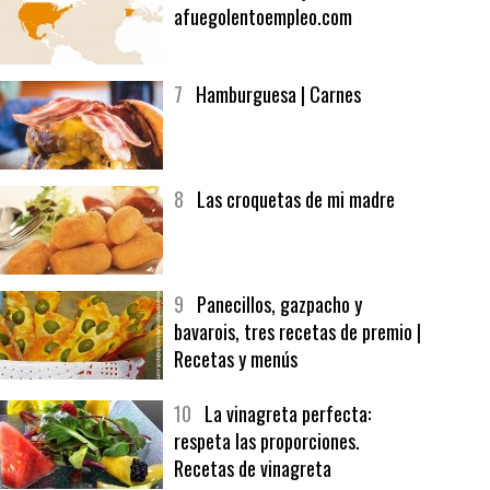
6
Bolsa de trabajo:
afuegolentoempleo.com
7
Hamburguesa | Carnes
8
Las croquetas de mi madre
9
Panecillos, gazpacho y
bavarois, tres recetas de premio |
Recetas y menús