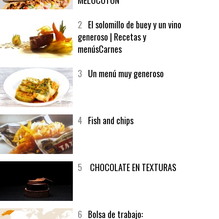
1
CRUNCH WRAP SUPREME CON
SOFRITO DE TOMATE AL CAFÉ Y
MELOCOTÓN
2
El solomillo de buey y un vino
generoso | Recetas y
menúsCarnes
3
Un menú muy generoso
4
Fish and chips
5
CHOCOLATE EN TEXTURAS