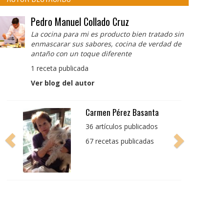
Pedro Manuel Collado Cruz
La cocina para mi es producto bien tratado sin
enmascarar sus sabores, cocina de verdad de
antaño con un toque diferente
1 receta publicada
Ver blog del autor
Pedro Manuel Collado
Cruz
La cocina para mi es
producto bien tratado
sin enmascarar sus
sabores, cocina de
verdad de antaño con
un toque diferente
1 receta publicada