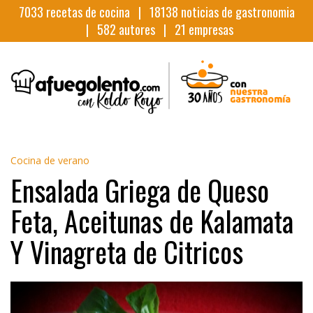
7033
recetas de cocina |
18138
noticias de gastronomia
|
582
autores |
21
empresas
Cocina de verano
Ensalada Griega de Queso
Feta, Aceitunas de Kalamata
Y Vinagreta de Citricos