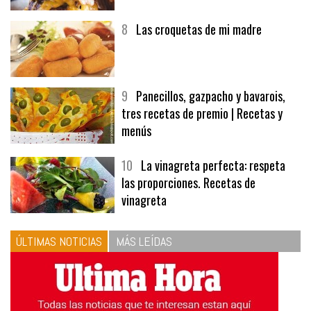
8
Las croquetas de mi madre
9
Panecillos, gazpacho y bavarois,
tres recetas de premio | Recetas y
menús
10
La vinagreta perfecta: respeta
las proporciones. Recetas de
vinagreta
ÚLTIMAS NOTICIAS
MÁS LEÍDAS