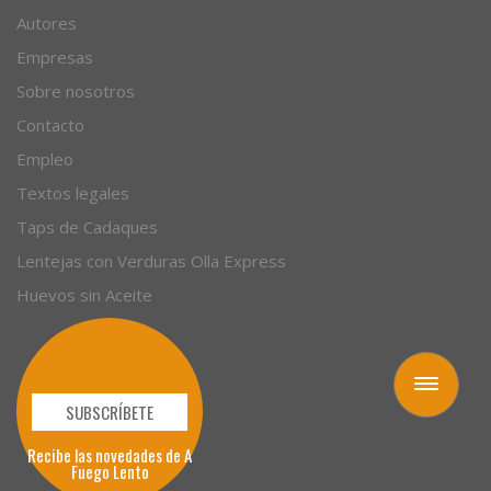
Autores
Empresas
Sobre nosotros
Contacto
Empleo
Textos legales
Taps de Cadaques
Lentejas con Verduras Olla Express
Huevos sin Aceite
Toggle
navigation
SUBSCRÍBETE
Recibe las novedades de A
Fuego Lento