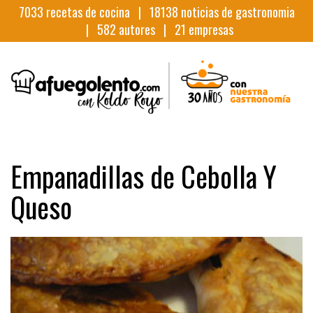
7033
recetas de cocina |
18138
noticias de gastronomia
|
582
autores |
21
empresas
Empanadillas de Cebolla Y
Queso