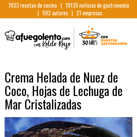
7033
recetas de cocina |
18139
noticias de gastronomia
|
582
autores |
21
empresas
Crema Helada de Nuez de
Coco, Hojas de Lechuga de
Mar Cristalizadas