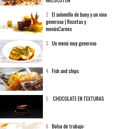
1
CRUNCH WRAP SUPREME CON
SOFRITO DE TOMATE AL CAFÉ Y
MELOCOTÓN
2
El solomillo de buey y un vino
generoso | Recetas y
menúsCarnes
3
Un menú muy generoso
4
Fish and chips
5
CHOCOLATE EN TEXTURAS