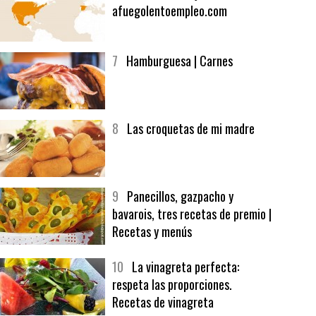
6
Bolsa de trabajo:
afuegolentoempleo.com
7
Hamburguesa | Carnes
8
Las croquetas de mi madre
9
Panecillos, gazpacho y
bavarois, tres recetas de premio |
Recetas y menús