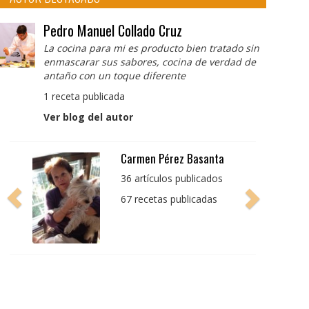
Pedro Manuel Collado Cruz
La cocina para mi es producto bien tratado sin
enmascarar sus sabores, cocina de verdad de
antaño con un toque diferente
1 receta publicada
Ver blog del autor
Pedro Manuel Collado
Cruz
La cocina para mi es
producto bien tratado
sin enmascarar sus
sabores, cocina de
verdad de antaño con
un toque diferente
1 receta publicada