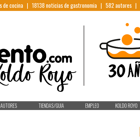
s de cocina |
18138
noticias de gastronomia |
582
autores 
AUTORES
TIENDAS/GUIA
EMPLEO
KOLDO ROYO