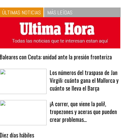
10
La vinagreta perfecta:
respeta las proporciones.
Recetas de vinagreta
ÚLTIMAS NOTICIAS
MÁS LEÍDAS
Baleares con Ceuta: unidad ante la presión fronteriza
Los números del traspaso de Jan
Virgili: cuánto gana el Mallorca y
cuánto se lleva el Barça
¡A correr, que viene la poli!,
tropezones y aceras que pueden