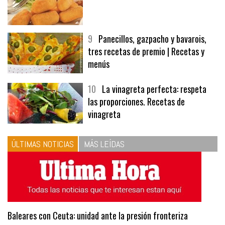
9
Panecillos, gazpacho y bavarois,
tres recetas de premio | Recetas y
menús
10
La vinagreta perfecta: respeta
las proporciones. Recetas de
vinagreta
ÚLTIMAS NOTICIAS
MÁS LEÍDAS
Baleares con Ceuta: unidad ante la presión fronteriza