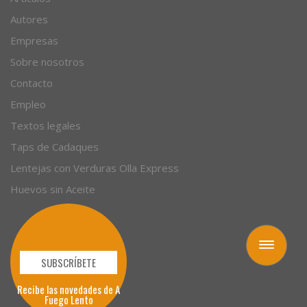
Autores
Empresas
Sobre nosotros
Contacto
Empleo
Textos legales
Taps de Cadaques
Lentejas con Verduras Olla Express
Huevos sin Aceite
Toggle
navigation
SUBSCRÍBETE
Recibe las novedades de A
Fuego Lento