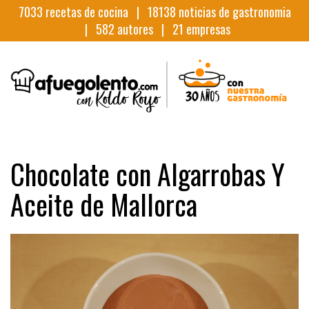
7033
recetas de cocina |
18138
noticias de gastronomia
|
582
autores |
21
empresas
Chocolate con Algarrobas Y
Aceite de Mallorca