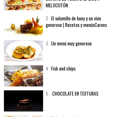
1
CRUNCH WRAP SUPREME CON
SOFRITO DE TOMATE AL CAFÉ Y
MELOCOTÓN
2
El solomillo de buey y un vino
generoso | Recetas y menúsCarnes
3
Un menú muy generoso
4
Fish and chips
5
CHOCOLATE EN TEXTURAS