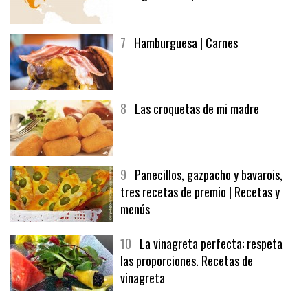
6
Bolsa de trabajo:
afuegolentoempleo.com
7
Hamburguesa | Carnes
8
Las croquetas de mi madre
9
Panecillos, gazpacho y bavarois,
tres recetas de premio | Recetas y
menús
10
La vinagreta perfecta: respeta
las proporciones. Recetas de
vinagreta