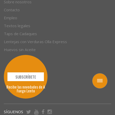
Empresas
Sobre nosotros
Contacto
Empleo
Textos legales
Taps de Cadaques
Lentejas con Verduras Olla Express
Huevos sin Aceite
Toggle
navigation
SUBSCRÍBETE
Recibe las novedades de A
Fuego Lento