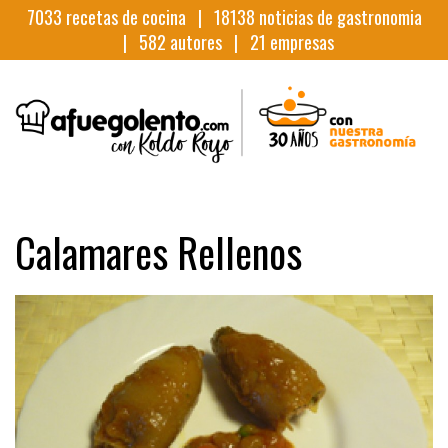
7033
recetas de cocina |
18138
noticias de gastronomia
|
582
autores |
21
empresas
Calamares Rellenos