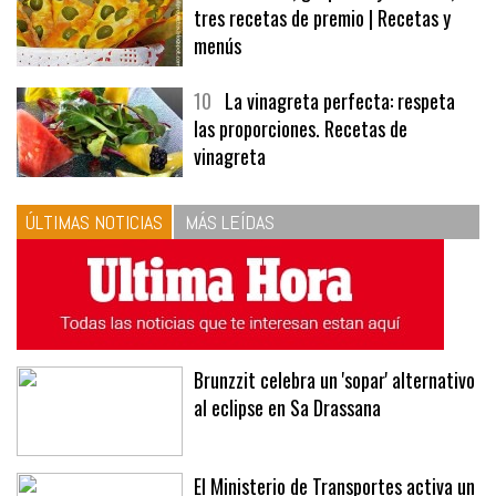
9
Panecillos, gazpacho y bavarois,
tres recetas de premio | Recetas y
menús
10
La vinagreta perfecta: respeta
las proporciones. Recetas de
vinagreta
ÚLTIMAS NOTICIAS
MÁS LEÍDAS
Brunzzit celebra un 'sopar' alternativo
al eclipse en Sa Drassana