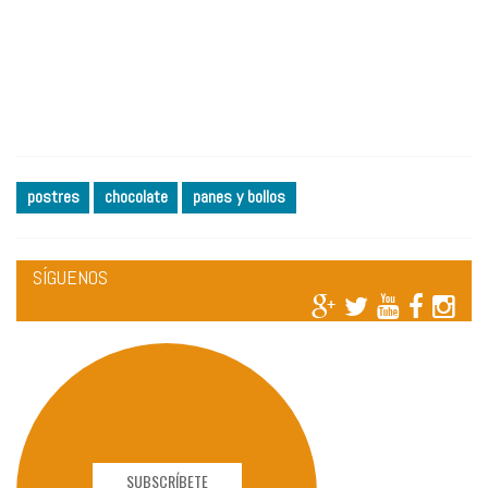
postres
chocolate
panes y bollos
SÍGUENOS
SUBSCRÍBETE