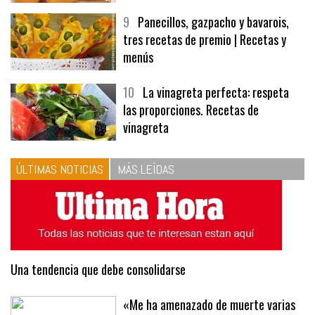
9
Panecillos, gazpacho y bavarois,
tres recetas de premio | Recetas y
menús
10
La vinagreta perfecta: respeta
las proporciones. Recetas de
vinagreta
ÚLTIMAS NOTICIAS
MÁS LEÍDAS
Una tendencia que debe consolidarse
«Me ha amenazado de muerte varias