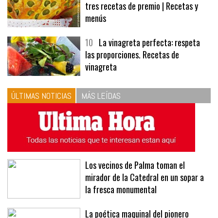
9
Panecillos, gazpacho y bavarois,
tres recetas de premio | Recetas y
menús
10
La vinagreta perfecta: respeta
las proporciones. Recetas de
vinagreta
ÚLTIMAS NOTICIAS
MÁS LEÍDAS
Los vecinos de Palma toman el
mirador de la Catedral en un sopar a
la fresca monumental