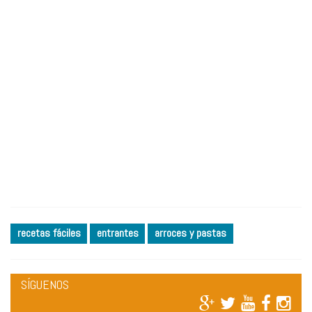
recetas fáciles
entrantes
arroces y pastas
SÍGUENOS