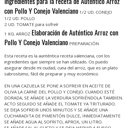
Ingredientes para la receta de Auténtico Arroz
con Pollo Y Conejo Valenciano
1/2 UD. CONEJO
1/2 UD. POLLO
2 UD. TOMATE para sofreír
Elaboración de Auténtico Arroz con
1 KG. ARROZ
Pollo Y Conejo Valenciano
PREPARACIÓN
Esta receta es la aunténtica receta valenciana, con los
ingredientes que siempre se han utilizado. Os puedo
asegurar desde mi ciudad, cuna del arroz, que es un plato
sabrosísimo, fácil de preparar y muy económico.
EN UNA CAZUELA SE PONE A SOFREIR EN ACEITE DE
OLIVA LA CARNE DEL POLLO Y CONEJO. CUANDO ESTÉ
DORADA, SE AÑADE LA VERDURA SOFRIÉNDOLA TAMBIEN.
ACTO SEGUIDO SE AÑADE EL TOMATE YA TRITURADO.
SE DEJA SOFREIR UNOS MINUTOS Y SE AÑADE UNA
CUCHARADITA DE PIMENTÓN DULCE, INMEDIATAMENTE
SE AÑADE AGUA AL SOFRITO, APROX, UN LITRO.
SE AÑADE SAL AL GUSTO Y SE DEJA HERVIR A FUEGO