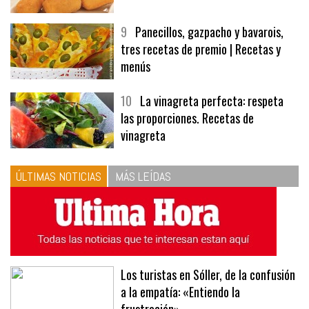
9
Panecillos, gazpacho y bavarois,
tres recetas de premio | Recetas y
menús
10
La vinagreta perfecta: respeta
las proporciones. Recetas de
vinagreta
ÚLTIMAS NOTICIAS
MÁS LEÍDAS
Los turistas en Sóller, de la confusión
a la empatía: «Entiendo la
frustración»