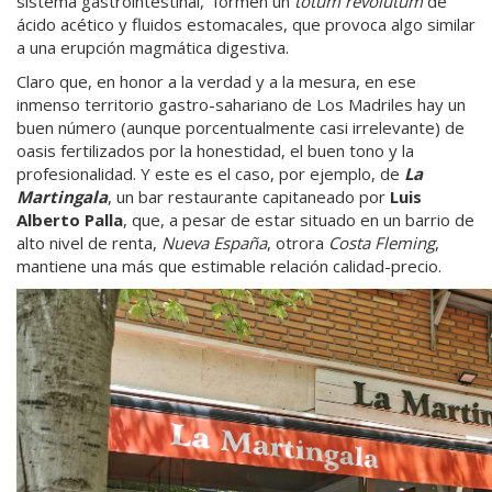
sistema gastrointestinal, formen un
tótum revolútum
de
ácido acético y fluidos estomacales, que provoca algo similar
a una erupción magmática digestiva.
Claro que, en honor a la verdad y a la mesura, en ese
inmenso territorio gastro-sahariano de Los Madriles hay un
buen número (aunque porcentualmente casi irrelevante) de
oasis fertilizados por la honestidad, el buen tono y la
profesionalidad. Y este es el caso, por ejemplo, de
La
Martingala
, un bar restaurante capitaneado por
Luis
Alberto Palla
, que, a pesar de estar situado en un barrio de
alto nivel de renta,
Nueva España
, otrora
Costa Fleming
,
mantiene una más que estimable relación calidad-precio.