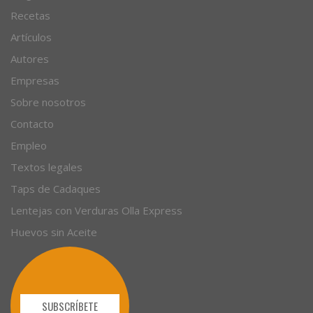
Recetas
Artículos
Autores
Empresas
Sobre nosotros
Contacto
Empleo
Textos legales
Taps de Cadaques
Lentejas con Verduras Olla Express
Huevos sin Aceite
SUBSCRÍBETE