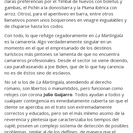
claras preferencias por el Timbal de huevos con boletus y
gambas, el Pichín a la donostiarra y la Pluma ibérica con
arroz. Otrosí, para el aperitiveo en barra, entre otros
llamativos ponen unos boquerones en vinagre inigualables y
de chuparse hasta los codos.
Con todo, lo que refulge cegadoramente en
La Martingala
es la camarería. Algo verdaderamente singular en un
momento en el que el empresariado de los destinos
turísticos más pintones se lamenta de que no encuentra
camareros profesionales. Desde el sector se viene diciendo,
casi parafraseando a Joe Biden, que de lo que hay carencia
no es de éstos sino de esclavos.
No sé si los de
La Martingala
, atendiendo al derecho
romano, son libertos o manumitidos, pero funcionan como
relojes con corona
Julio Guijarro
. Todos ayudan a todos y
cualquier contingencia es inmediatamente cubierta sin que el
cliente se aperciba; en el trato son extremadamente
correctos y educados, pero sin el más mínimo asomo de la
reverencia y pleitesía que caracterizaba los tiempos del
cuplé; poseen un complejo sistema de detección de posibles
problemas, similar al de los delfines, de manera que el