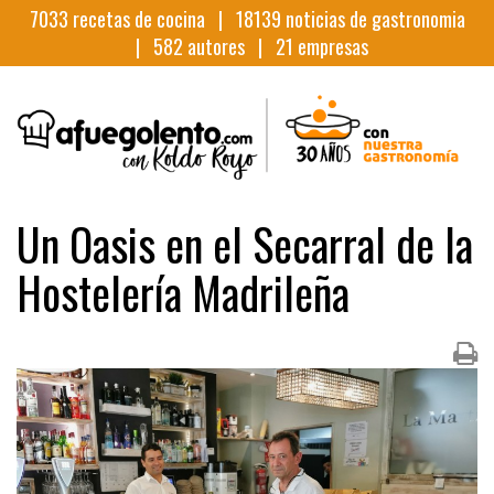
7033
recetas de cocina |
18139
noticias de gastronomia
|
582
autores |
21
empresas
Un Oasis en el Secarral de la
Hostelería Madrileña