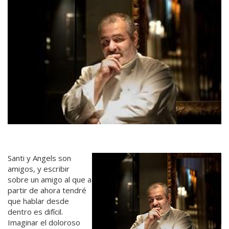
Santi y Angels son
amigos, y escribir
sobre un amigo al que a
partir de ahora tendré
que hablar desde
dentro es difícil.
Imaginar el doloroso