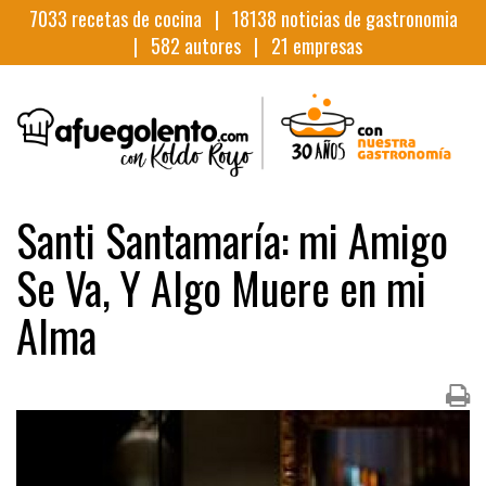
7033
recetas de cocina |
18138
noticias de gastronomia
|
582
autores |
21
empresas
Santi Santamaría: mi Amigo
Se Va, Y Algo Muere en mi
Alma