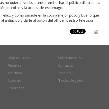
s no quieran verlo, intentar embuchar al público día tras día
sión, el cólico y la acidez de estómago.
 relax, y como sucede en la cocina mejor poco y bueno que
al antiácido y darle al botón del off de nuestro televisor.
Blog de cocina
Sobre nosotros
Recetas
Contacto
Artículos
Empleo
Autores
Textos legales
Empresas