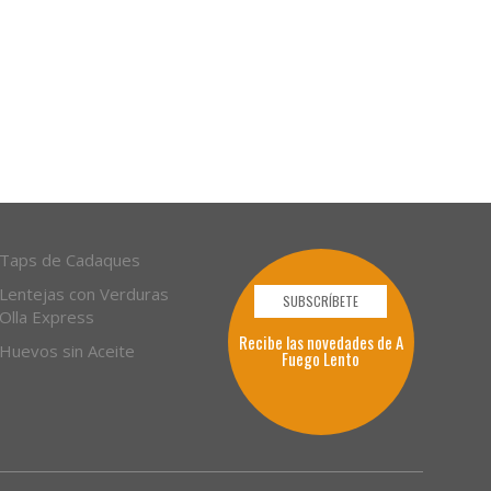
Taps de Cadaques
Lentejas con Verduras
SUBSCRÍBETE
Olla Express
Recibe las novedades de A
Huevos sin Aceite
Fuego Lento