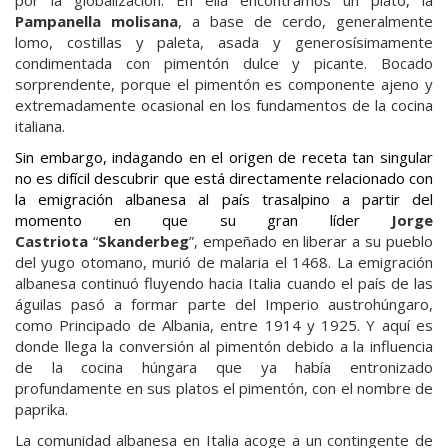
por la globalización. En ella encontramos un plato, la
Pampanella molisana
, a base de cerdo, generalmente
lomo, costillas y paleta, asada y generosísimamente
condimentada con pimentón dulce y picante. Bocado
sorprendente, porque el pimentón es componente ajeno y
extremadamente ocasional en los fundamentos de la cocina
italiana.
Sin embargo, indagando en el origen de receta tan singular
no es difícil descubrir que está directamente relacionado con
la emigración albanesa al país trasalpino a partir del
momento en que su gran líder
Jorge
Castriota
“
Skanderbeg
”, empeñado en liberar a su pueblo
del yugo otomano, murió de malaria el 1468. La emigración
albanesa continuó fluyendo hacia Italia cuando el país de las
águilas pasó a formar parte del Imperio austrohúngaro,
como Principado de Albania, entre 1914 y 1925. Y aquí es
donde llega la conversión al pimentón debido a la influencia
de la cocina húngara que ya había entronizado
profundamente en sus platos el pimentón, con el nombre de
paprika.
La comunidad albanesa en Italia acoge a un contingente de