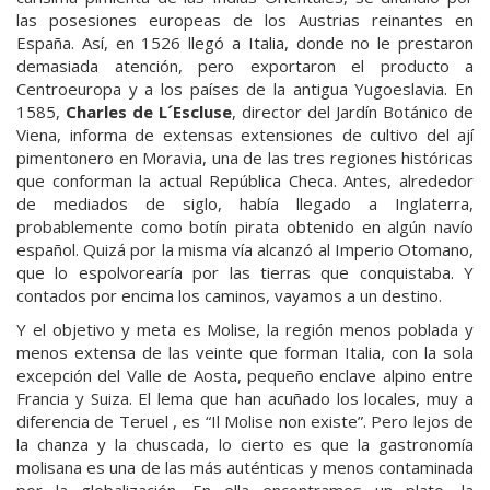
las posesiones europeas de los Austrias reinantes en
España. Así, en 1526 llegó a Italia, donde no le prestaron
demasiada atención, pero exportaron el producto a
Centroeuropa y a los países de la antigua Yugoeslavia.
En
1585,
Charles de L´Escluse
, director del Jardín Botánico de
Viena, informa de extensas extensiones de cultivo del ají
pimentonero en Moravia, una de las tres regiones históricas
que conforman la actual República Checa. Antes, alrededor
de mediados de siglo, había llegado a Inglaterra,
probablemente como botín pirata obtenido en algún navío
español. Quizá por la misma vía alcanzó al Imperio Otomano,
que lo espolvorearía por las tierras que conquistaba. Y
contados por encima los caminos, vayamos a un destino.
Y el objetivo y meta es Molise, la región menos poblada y
menos extensa de las veinte que forman Italia, con la sola
excepción del Valle de Aosta, pequeño enclave alpino entre
Francia y Suiza. El lema que han acuñado los locales, muy a
diferencia de Teruel , es “Il Molise non existe”. Pero lejos de
la chanza y la chuscada, lo cierto es que la gastronomía
molisana es una de las más auténticas y menos contaminada