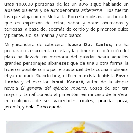
unas 100.000 personas de las un 80% sigue hablando un
albanés dialectal y se autodenomina
arbëreshë
. Ellos fueron
los que alojaron en Molise la Porcella molisana, un bocado
que es explosión de color, sabor y notas ahumadas y
terrosas, a base de, además de cerdo y de pimentón dulce
y picante, ajo, sal marina y vino blanco.
Mi guisandera de cabecera,
Isaura Dos Santos
, me ha
preparado la suculenta receta y la primorosa confección del
plato ha llevado mi memoria del paladar hasta aquellos
grandes personajes albaneses que de una u otra forma, la
hicieron posible como parte sustancial de la cocina molisana:
el ya mentado Skanderbeg, el líder marxista leninista
Enver
Hoxha
y el escritor
Ismail Kadaré
, autor de la simpar
novela
El general del ejército muerto
. Cosas de ser tan
mayor y tan aficionado al pimentón, en mi caso de la Vera,
en cualquiera de sus variedades:
ocales, jaranda, jariza,
jeromín, y bola. Dicho queda.