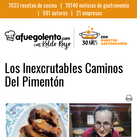
7033
recetas de cocina |
18140
noticias de gastronomia
|
581
autores |
21
empresas
Los Inexcrutables Caminos
Del Pimentón