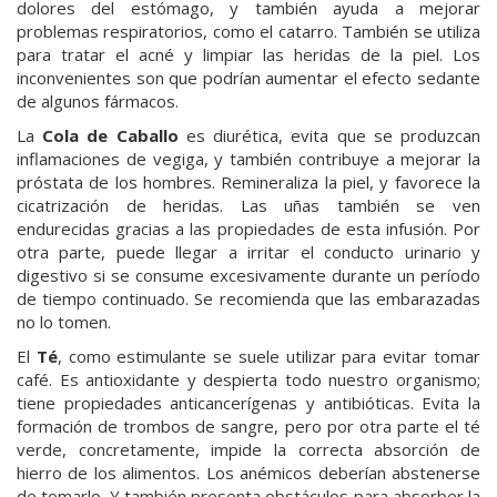
dolores del estómago, y también ayuda a mejorar
problemas respiratorios, como el catarro. También se utiliza
para tratar el acné y limpiar las heridas de la piel. Los
inconvenientes son que podrían aumentar el efecto sedante
de algunos fármacos.
La
Cola de Caballo
es diurética, evita que se produzcan
inflamaciones de vegiga, y también contribuye a mejorar la
próstata de los hombres. Remineraliza la piel, y favorece la
cicatrización de heridas. Las uñas también se ven
endurecidas gracias a las propiedades de esta infusión. Por
otra parte, puede llegar a irritar el conducto urinario y
digestivo si se consume excesivamente durante un período
de tiempo continuado. Se recomienda que las embarazadas
no lo tomen.
El
Té
, como estimulante se suele utilizar para evitar tomar
café. Es antioxidante y despierta todo nuestro organismo;
tiene propiedades anticancerígenas y antibióticas. Evita la
formación de trombos de sangre, pero por otra parte el té
verde, concretamente, impide la correcta absorción de
hierro de los alimentos. Los anémicos deberían abstenerse
de tomarlo. Y también presenta obstáculos para absorber la