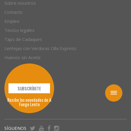
Sobre nosotros
Contacto
Empleo
Textos legales
Taps de Cadaques
Lentejas con Verduras Olla Express
Huevos sin Aceite
SUBSCRÍBETE
Toggle
Recibe las novedades de A
navigation
Fuego Lento
SÍGUENOS