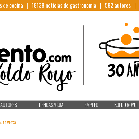
s de cocina |
18138
noticias de gastronomia |
582
autores 
AUTORES
TIENDAS/GUIA
EMPLEO
KOLDO ROYO
, en venta