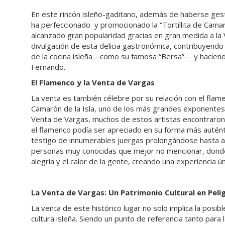
En este rincón isleño-gaditano, además de haberse gest
ha perfeccionado y promocionado la “Tortillita de Camar
alcanzado gran popularidad gracias en gran medida a la 
divulgación de esta delicia gastronómica, contribuyend
de la cocina isleña ─como su famosa “Bersa”─ y hacien
Fernando.
El Flamenco y la Venta de Vargas
La venta es también célebre por su relación con el flame
Camarón de la Isla, uno de los más grandes exponentes 
Venta de Vargas, muchos de estos artistas encontraron 
el flamenco podía ser apreciado en su forma más autént
testigo de innumerables juergas prolongándose hasta al
personas muy conocidas que mejor no mencionar, donde l
alegría y el calor de la gente, creando una experiencia ún
La Venta de Vargas: Un Patrimonio Cultural en Peli
La venta de este histórico lugar no solo implica la posi
cultura isleña. Siendo un punto de referencia tanto para