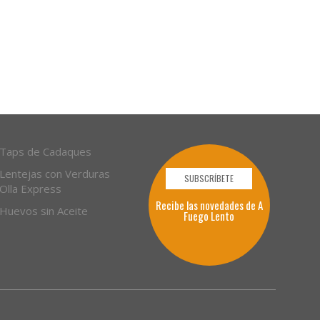
Taps de Cadaques
Lentejas con Verduras
SUBSCRÍBETE
Olla Express
Recibe las novedades de A
Huevos sin Aceite
Fuego Lento