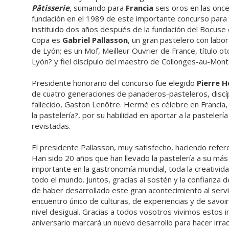
Pâtisserie
, sumando para
Francia
seis oros en las once
fundación en el 1989 de este importante concurso para 
instituido dos años después de la fundación del Bocuse 
Copa es
Gabriel Pallasson
, un gran pastelero con labor
de Lyón; es un Mof, Meilleur Ouvrier de France, título o
Lyón? y fiel discípulo del maestro de Collonges-au-Mont
Presidente honorario del concurso fue elegido
Pierre 
de cuatro generaciones de panaderos-pasteleros, discí
fallecido, Gaston Lenôtre. Hermé es célebre en Francia
la pastelería?, por su habilidad en aportar a la pastele
revistadas.
El presidente Pallasson, muy satisfecho, haciendo refere
Han sido 20 años que han llevado la pastelería a su más
importante en la gastronomía mundial, toda la creativid
todo el mundo. Juntos, gracias al sostén y la confianza
de haber desarrollado este gran acontecimiento al serv
encuentro único de culturas, de experiencias y de savoi
nivel desigual. Gracias a todos vosotros vivimos estos 
aniversario marcará un nuevo desarrollo para hacer irrad