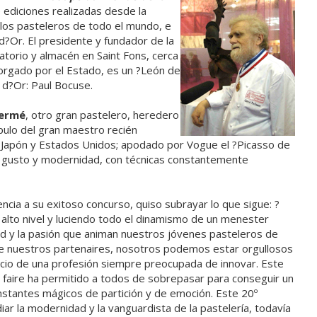
 ediciones realizadas desde la
los pasteleros de todo el mundo, e
d?Or. El presidente y fundador de la
atorio y almacén en Saint Fons, cerca
torgado por el Estado, es un ?León de
 d?Or: Paul Bocuse.
Hermé
, otro gran pastelero, heredero
pulo del gran maestro recién
, Japón y Estados Unidos; apodado por Vogue el ?Picasso de
ría gusto y modernidad, con técnicas constantemente
ncia a su exitoso concurso, quiso subrayar lo que sigue: ?
 alto nivel y luciendo todo el dinamismo de un menester
ad y la pasión que animan nuestros jóvenes pasteleros de
 de nuestros partenaires, nosotros podemos estar orgullosos
icio de una profesión siempre preocupada de innovar. Este
r faire ha permitido a todos de sobrepasar para conseguir un
instantes mágicos de partición y de emoción. Este 20º
iar la modernidad y la vanguardista de la pastelería, todavía