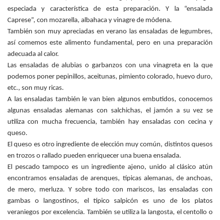
especiada y característica de esta preparación. Y la “ensalada
Caprese”, con mozarella, albahaca y vinagre de módena.
También son muy apreciadas en verano las ensaladas de legumbres,
así comemos este alimento fundamental, pero en una preparación
adecuada al calor.
Las ensaladas de alubias o garbanzos con una vinagreta en la que
podemos poner pepinillos, aceitunas, pimiento colorado, huevo duro,
etc., son muy ricas.
A las ensaladas también le van bien algunos embutidos, conocemos
algunas ensaladas alemanas con salchichas, el jamón a su vez se
utiliza con mucha frecuencia, también hay ensaladas con cecina y
queso.
El queso es otro ingrediente de elección muy común, distintos quesos
en trozos o rallado pueden enriquecer una buena ensalada.
El pescado tampoco es un ingrediente ajeno, unido al clásico atún
encontramos ensaladas de arenques, típicas alemanas, de anchoas,
de mero, merluza. Y sobre todo con mariscos, las ensaladas con
gambas o langostinos, el típico salpicón es uno de los platos
veraniegos por excelencia. También se utiliza la langosta, el centollo o