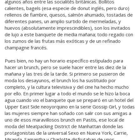
algunos años entre las socialités británicas. Bollitos
calientes, bagels (esa especie de donut inglés, pero duro)
rellenos de fiambre, quesos, salmón ahumado, tostadas de
diferentes panes, un amplio surtido de mermeladas, y
huevos (absolutamente imprescindibles), son los invitados
de lujo a este banquete de media mañana; todo regado con
los zumos de las frutas más exóticas y de un refinado
champagne francés.
Pues bien, no hay un horario específico estipulado para
hacer un brunch, pero se suele hacer entre las diez de la
mañana y las tres de la tarde. Si primero se pusieron de
moda los desayunos, el brunch los ha sustituido por
completo, y la cultura televisiva y del cine ha hecho mucho
por ello. En primer lugar a todo el mundo se le hizo la boca
agua cuando vio el banquete que se preparó en un hotel del
Upper East Side neoyorquino en la serie Gossip Girl, y todas
las mujeres siempre han soñado con salir con sus amigas a
uno de esos maravillosos brunch en Pastis, ese local de
moda del Meatpacking District de Manhattan donde las
protagonistas de la universal Sexo en Nueva York, Carrie,
Miranda, Samantha y Charlotte disfrutaban de unos