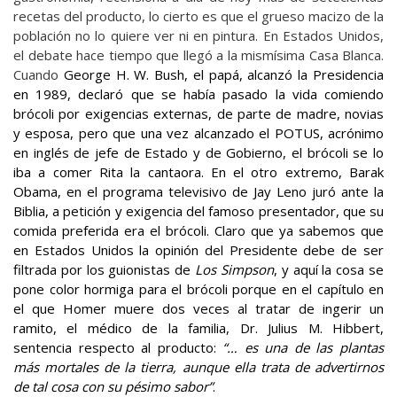
recetas del producto, lo cierto es que el grueso macizo de la
población no lo quiere ver ni en pintura. En Estados Unidos,
el debate hace tiempo que llegó a la mismísima Casa Blanca.
Cuando
George H. W. Bush
, el papá, alcanzó la Presidencia
en 1989, declaró que se había pasado la vida comiendo
brócoli por exigencias externas, de parte de madre, novias
y esposa, pero que una vez alcanzado el POTUS, acrónimo
en inglés de jefe de Estado y de Gobierno, el brócoli se lo
iba a comer Rita la cantaora. En el otro extremo, Barak
Obama, en el programa televisivo de Jay Leno juró ante la
Biblia, a petición y exigencia del famoso presentador, que su
comida preferida era el brócoli.
Claro que ya sabemos que
en Estados Unidos la opinión del Presidente debe de ser
filtrada por los guionistas de
Los Simpson
, y aquí la cosa se
pone color hormiga para el brócoli porque en el capítulo en
el que Homer muere dos veces al tratar de ingerir un
ramito, el médico de la familia, Dr. Julius M. Hibbert,
sentencia respecto al producto:
“… es una de las plantas
más mortales de la tierra, aunque ella trata de advertirnos
de tal cosa con su pésimo sabor”
.