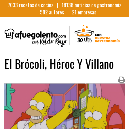
7033
recetas de cocina |
18138
noticias de gastronomia
|
582
autores |
21
empresas
El Brócoli, Héroe Y Villano