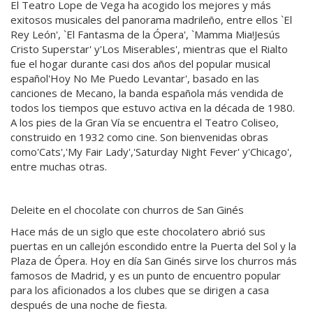
El Teatro Lope de Vega ha acogido los mejores y más
exitosos musicales del panorama madrileño, entre ellos `El
Rey León', `El Fantasma de la Ópera', `Mamma Mia!Jesús
Cristo Superstar' y'Los Miserables', mientras que el Rialto
fue el hogar durante casi dos años del popular musical
español'Hoy No Me Puedo Levantar', basado en las
canciones de Mecano, la banda española más vendida de
todos los tiempos que estuvo activa en la década de 1980.
A los pies de la Gran Vía se encuentra el Teatro Coliseo,
construido en 1932 como cine. Son bienvenidas obras
como'Cats','My Fair Lady','Saturday Night Fever' y'Chicago',
entre muchas otras.
Deleite en el chocolate con churros de San Ginés
Hace más de un siglo que este chocolatero abrió sus
puertas en un callejón escondido entre la Puerta del Sol y la
Plaza de Ópera. Hoy en día San Ginés sirve los churros más
famosos de Madrid, y es un punto de encuentro popular
para los aficionados a los clubes que se dirigen a casa
después de una noche de fiesta.