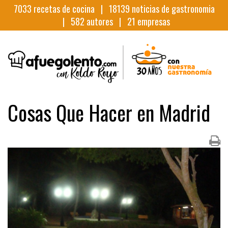
7033
recetas de cocina |
18139
noticias de gastronomia
|
582
autores |
21
empresas
Cosas Que Hacer en Madrid