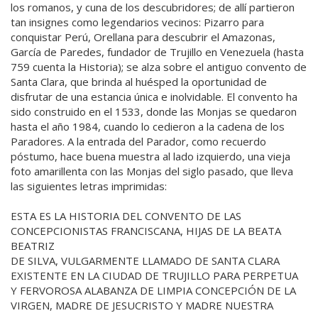
los romanos, y cuna de los descubridores; de allí partieron
tan insignes como legendarios vecinos: Pizarro para
conquistar Perú, Orellana para descubrir el Amazonas,
García de Paredes, fundador de Trujillo en Venezuela (hasta
759 cuenta la Historia); se alza sobre el antiguo convento de
Santa Clara, que brinda al huésped la oportunidad de
disfrutar de una estancia única e inolvidable. El convento ha
sido construido en el 1533, donde las Monjas se quedaron
hasta el año 1984, cuando lo cedieron a la cadena de los
Paradores. A la entrada del Parador, como recuerdo
póstumo, hace buena muestra al lado izquierdo, una vieja
foto amarillenta con las Monjas del siglo pasado, que lleva
las siguientes letras imprimidas:
ESTA ES LA HISTORIA DEL CONVENTO DE LAS
CONCEPCIONISTAS FRANCISCANA, HIJAS DE LA BEATA
BEATRIZ
DE SILVA, VULGARMENTE LLAMADO DE SANTA CLARA
EXISTENTE EN LA CIUDAD DE TRUJILLO PARA PERPETUA
Y FERVOROSA ALABANZA DE LIMPIA CONCEPCIÓN DE LA
VIRGEN, MADRE DE JESUCRISTO Y MADRE NUESTRA