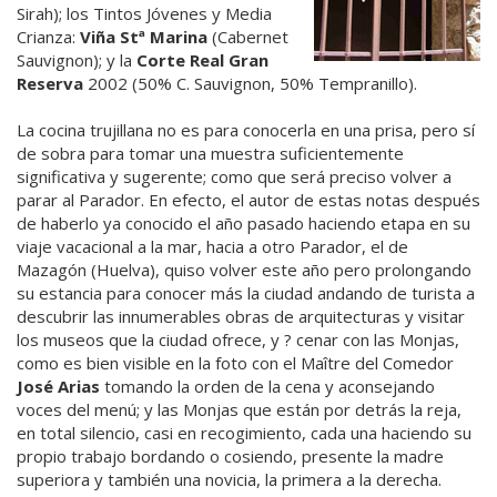
Sirah); los Tintos Jóvenes y Media
Crianza:
Viña Stª Marina
(Cabernet
Sauvignon); y la
Corte Real Gran
Reserva
2002 (50% C. Sauvignon, 50% Tempranillo).
La cocina trujillana no es para conocerla en una prisa, pero sí
de sobra para tomar una muestra suficientemente
significativa y sugerente; como que será preciso volver a
parar al Parador. En efecto, el autor de estas notas después
de haberlo ya conocido el año pasado haciendo etapa en su
viaje vacacional a la mar, hacia a otro Parador, el de
Mazagón (Huelva), quiso volver este año pero prolongando
su estancia para conocer más la ciudad andando de turista a
descubrir las innumerables obras de arquitecturas y visitar
los museos que la ciudad ofrece, y ? cenar con las Monjas,
como es bien visible en la foto con el Maître del Comedor
José Arias
tomando la orden de la cena y aconsejando
voces del menú; y las Monjas que están por detrás la reja,
en total silencio, casi en recogimiento, cada una haciendo su
propio trabajo bordando o cosiendo, presente la madre
superiora y también una novicia, la primera a la derecha.