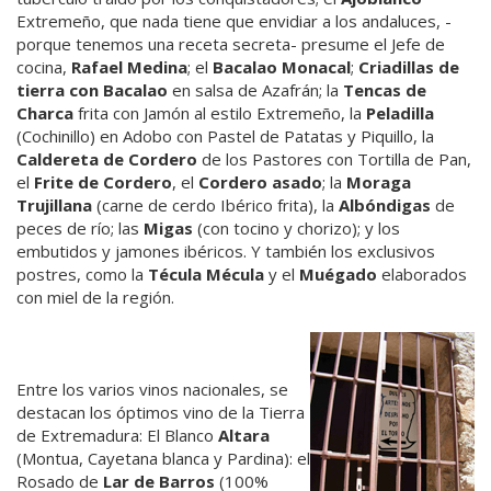
Extremeño, que nada tiene que envidiar a los andaluces, -
porque tenemos una receta secreta- presume el Jefe de
cocina,
Rafael Medina
; el
Bacalao Monacal
;
Criadillas de
tierra con Bacalao
en salsa de Azafrán; la
Tencas de
Charca
frita con Jamón al estilo Extremeño, la
Peladilla
(Cochinillo) en Adobo con Pastel de Patatas y Piquillo, la
Caldereta de Cordero
de los Pastores con Tortilla de Pan,
el
Frite de Cordero
, el
Cordero asado
; la
Moraga
Trujillana
(carne de cerdo Ibérico frita), la
Albóndigas
de
peces de río; las
Migas
(con tocino y chorizo); y los
embutidos y jamones ibéricos. Y también los exclusivos
postres, como la
Técula Mécula
y el
Muégado
elaborados
con miel de la región.
Entre los varios vinos nacionales, se
destacan los óptimos vino de la Tierra
de Extremadura: El Blanco
Altara
(Montua, Cayetana blanca y Pardina): el
Rosado de
Lar de Barros
(100%