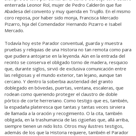
enterrada Leonor Rol, mujer de Pedro Calderón que fue
Abadesa del convento y muy querida en Trujillo. En el mismo
coro reposa, por haber sido monja, Francisca Mercado
Pizarro, hija del Comendador Hernando Pizarro e Isabel
Mercado.
Todavía hoy este Parador conventual, guarda y muestra
pruebas y reliquias de una Historia no tan remota como para
que pudiera antojarse en la leyenda. Aún en la entrada del
recinto se conserva el obligado torno de madera, resquicio
que, durante siglos, sirvió de exclusiva comunicación entre
las religiosas y el mundo exterior, tan lejano, aunque tan
cercano. Y dentro la soberbia austeridad del granito
doblegado en bóvedas, puertas, ventana, escaleras, que
rodean como queriendo proteger el claustro de doble
pórtico de corte herreriano. Como testigo que es, también,
la espadaña plateresca que tantas y tantas veces sirviera
de llamada a la oración y recogimiento. O la cita, también
obligada, en la trashumancia de las cigüeñas que, allá arriba,
siempre tienen un nido listo. Otros muy ilustres testigos,
además de los que la Historia requiere, también el Parador