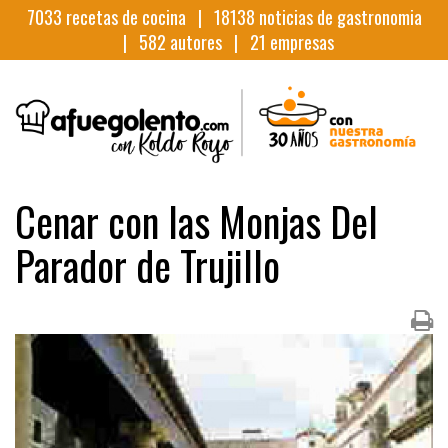
7033
recetas de cocina |
18138
noticias de gastronomia
|
582
autores |
21
empresas
Cenar con las Monjas Del
Parador de Trujillo