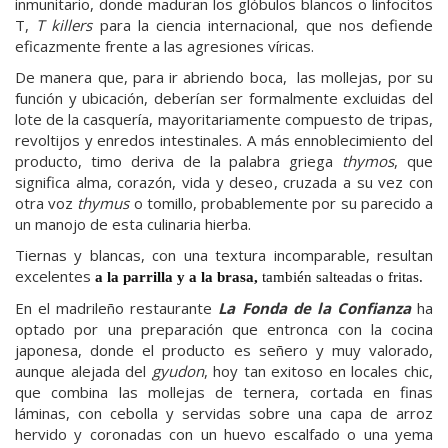
inmunitario, donde maduran los glóbulos blancos o linfocitos
T,
T killers
para la ciencia internacional, que nos defiende
eficazmente frente a las agresiones víricas.
De manera que, para ir abriendo boca, las mollejas, por su
función y ubicación, deberían ser formalmente excluidas del
lote de la casquería, mayoritariamente compuesto de tripas,
revoltijos y enredos intestinales. A más ennoblecimiento del
producto, timo deriva de la palabra griega
thymos
, que
significa alma, corazón, vida y deseo, cruzada a su vez con
otra voz
thymus
o tomillo, probablemente por su parecido a
un manojo de esta culinaria hierba.
Tiernas y blancas, con una textura incomparable, resultan
excelentes
a la parrilla y a la brasa,
también salteadas o fritas.
En el madrileño restaurante
La Fonda de la Confianza
ha
optado por una preparación que entronca con la cocina
japonesa, donde el producto es señero y muy valorado,
aunque alejada del
gyudon
, hoy tan exitoso en locales chic,
que combina las mollejas de ternera, cortada en finas
láminas, con cebolla y servidas sobre una capa de arroz
hervido y coronadas con un huevo escalfado o una yema