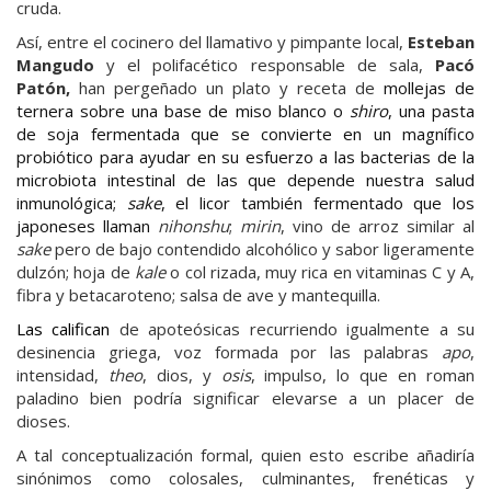
cruda.
Así, entre el cocinero del llamativo y pimpante local,
Esteban
Mangudo
y el polifacético responsable de sala,
Pacó
Patón,
han pergeñado un plato y receta de
mollejas de
ternera sobre una base de miso blanco o
shiro
, una pasta
de soja fermentada que se convierte en un magnífico
probiótico para ayudar en su esfuerzo a las bacterias de la
microbiota intestinal de las que depende nuestra salud
inmunológica;
sake
, el licor también fermentado que los
japoneses llaman
nihonshu
;
mirin
, vino de arroz similar al
sake
pero de bajo contendido alcohólico y sabor ligeramente
dulzón; hoja de
kale
o col rizada, muy rica en vitaminas C y A,
fibra y betacaroteno; salsa de ave y mantequilla.
Las califican
de apoteósicas recurriendo igualmente a su
desinencia griega, voz formada por las palabras
apo
,
intensidad,
theo
, dios, y
osis
, impulso, lo que en roman
paladino bien podría significar elevarse a un placer de
dioses.
A tal conceptualización formal, quien esto escribe añadiría
sinónimos como colosales, culminantes, frenéticas y