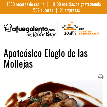
7033
recetas de cocina |
18138
noticias de gastronomia
|
582
autores |
21
empresas
Apoteósico Elogio de las
Mollejas