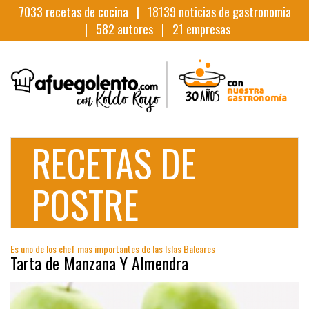
7033
recetas de cocina |
18139
noticias de gastronomia
|
582
autores |
21
empresas
RECETAS DE
POSTRE
Es uno de los chef mas importantes de las Islas Baleares
Tarta de Manzana Y Almendra