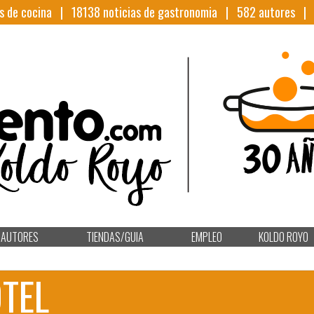
s de cocina |
18138
noticias de gastronomia |
582
autores 
AUTORES
TIENDAS/GUIA
EMPLEO
KOLDO ROYO
TEL