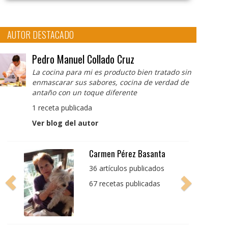
AUTOR DESTACADO
Pedro Manuel Collado Cruz
La cocina para mi es producto bien tratado sin
enmascarar sus sabores, cocina de verdad de
antaño con un toque diferente
1 receta publicada
Ver blog del autor
Pedro Manuel Collado
Cruz
La cocina para mi es
producto bien tratado
sin enmascarar sus
sabores, cocina de
verdad de antaño con