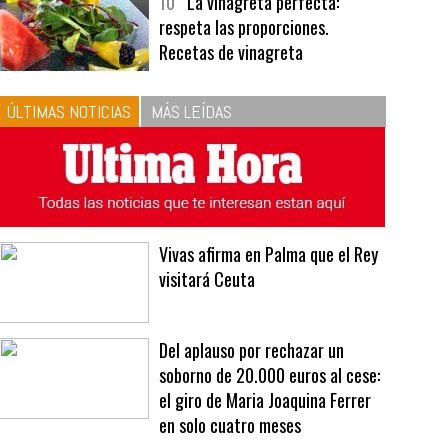
bavarois, tres recetas de premio |
Recetas y menús
10
La vinagreta perfecta:
respeta las proporciones.
Recetas de vinagreta
ÚLTIMAS NOTICIAS
MÁS LEÍDAS
Vivas afirma en Palma que el Rey
visitará Ceuta
Del aplauso por rechazar un