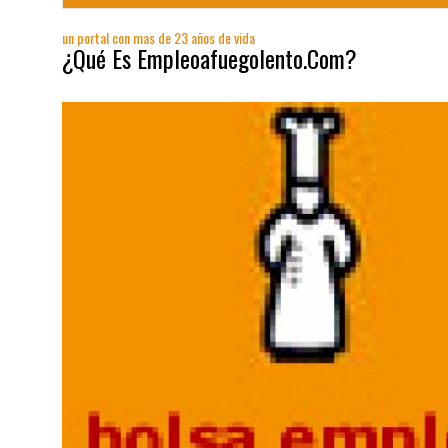
un portal con mas de 23 años de vida
¿Qué Es Empleoafuegolento.Com?