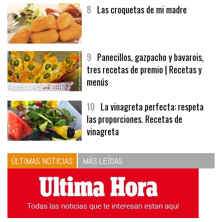
8
Las croquetas de mi madre
9
Panecillos, gazpacho y bavarois,
tres recetas de premio | Recetas y
menús
10
La vinagreta perfecta: respeta
las proporciones. Recetas de
vinagreta
ÚLTIMAS NOTICIAS
MÁS LEÍDAS