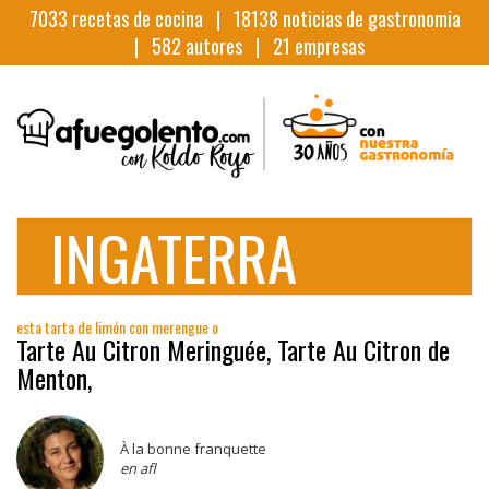
7033
recetas de cocina |
18138
noticias de gastronomia
|
582
autores |
21
empresas
INGATERRA
esta tarta de limón con merengue o
Tarte Au Citron Meringuée, Tarte Au Citron de
Menton,
À la bonne franquette
en afl