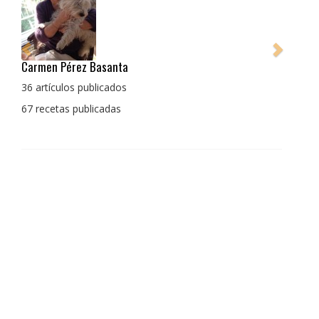
Pedro Manuel Collado Cruz
La cocina para mi es producto bien tratado sin
enmascarar sus sabores, cocina de verdad de antaño
con un toque diferente
1 receta publicada