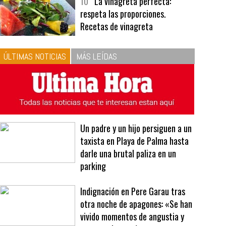
bavarois, tres recetas de premio |
Recetas y menús
10
La vinagreta perfecta:
respeta las proporciones.
Recetas de vinagreta
ÚLTIMAS NOTICIAS
MÁS LEÍDAS
Un padre y un hijo persiguen a un
taxista en Playa de Palma hasta
darle una brutal paliza en un
parking