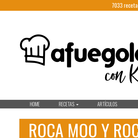
7033
receta
HOME
RECETAS
ARTÍCULOS
ROCA MOO Y RO