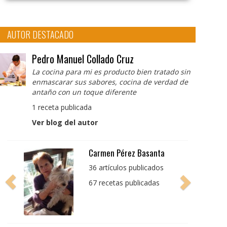
AUTOR DESTACADO
Pedro Manuel Collado Cruz
La cocina para mi es producto bien tratado sin
enmascarar sus sabores, cocina de verdad de
antaño con un toque diferente
1 receta publicada
Ver blog del autor
Pedro Manuel Collado
Cruz
La cocina para mi es
producto bien tratado
sin enmascarar sus
sabores, cocina de
verdad de antaño con