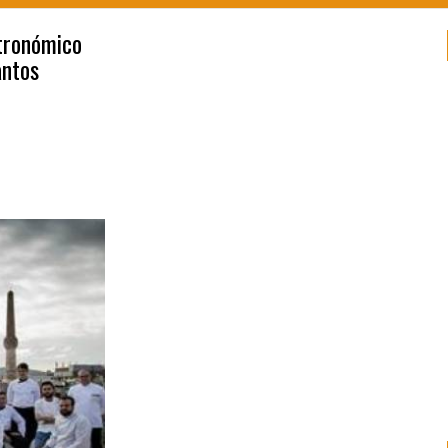
stronómico
antos