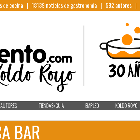
s de cocina |
18139
noticias de gastronomia |
582
autores 
AUTORES
TIENDAS/GUIA
EMPLEO
KOLDO ROYO
CA BAR